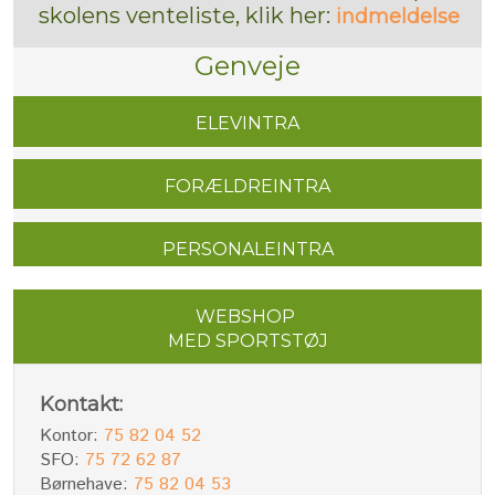
skolens venteliste, klik her:
indmeldelse
Genveje
ELEVINTRA​
FORÆLDREINTRA​
PERSONALEINTRA
WEBSHOP
MED SPORTSTØJ​
Kontakt:
Kontor:
75 82 04 52
​SFO:
75 72 62 87
Børnehave:
75 82 04 53