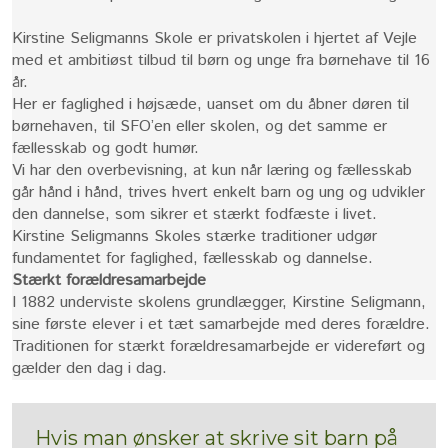
Kirstine Seligmanns Skole er privatskolen i hjertet af Vejle
med et ambitiøst tilbud til børn og unge fra børnehave til 16
år.
Her er faglighed i højsæde, uanset om du åbner døren til
børnehaven, til SFO’en eller skolen, og det samme er
fællesskab og godt humør.
Vi har den overbevisning, at kun når læring og fællesskab
går hånd i hånd, trives hvert enkelt barn og ung og udvikler
den dannelse, som sikrer et stærkt fodfæste i livet.
Kirstine Seligmanns Skoles stærke traditioner udgør
fundamentet for faglighed, fællesskab og dannelse.
Stærkt forældresamarbejde
I 1882 underviste skolens grundlægger, Kirstine Seligmann,
sine første elever i et tæt samarbejde med deres forældre.
Traditionen for stærkt forældresamarbejde er videreført og
gælder den dag i dag.​​​
Hvis man ønsker at skrive sit barn på