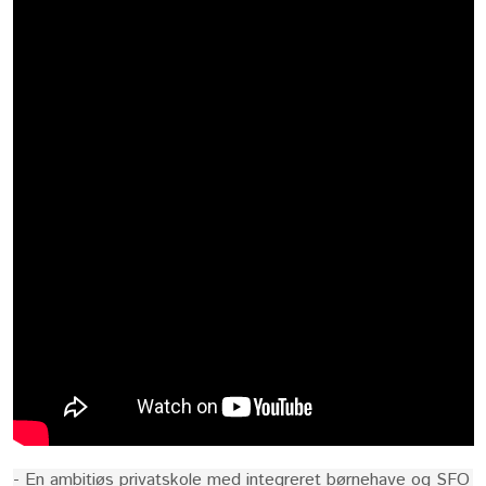
- En ambitiøs privatskole med integreret børnehave og SFO