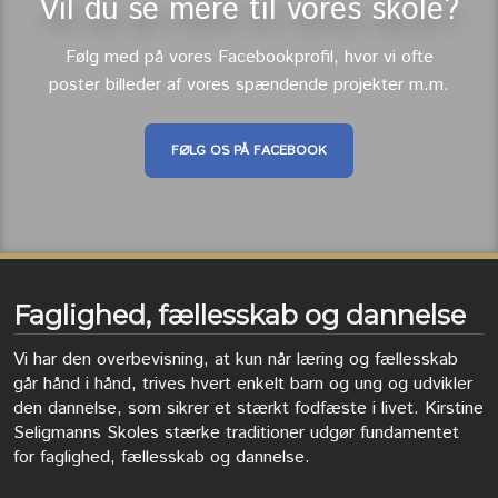
​​Vil du se mere til vores skole?
Følg med på vores Facebookprofil, hvor vi ofte
poster billeder af vores spændende projekter m.m.
FØLG OS PÅ FACEBOOK​
Faglighed, fællesskab og dannelse
Vi har den overbevisning, at kun når læring og fællesskab
går hånd i hånd, trives hvert enkelt barn og ung og udvikler
den dannelse, som sikrer et stærkt fodfæste i livet. Kirstine
Seligmanns Skoles stærke traditioner udgør fundamentet
for faglighed, fællesskab og dannelse.